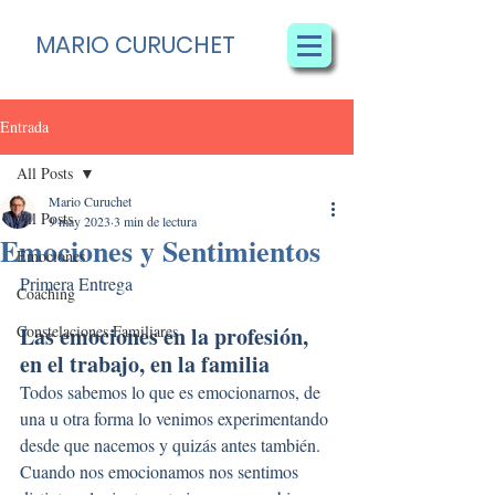
MARIO CURUCHET
Entrada
All Posts
Mario Curuchet
All Posts
9 may 2023
3 min de lectura
Emociones y Sentimientos
Emociones
Primera Entrega
Coaching
Constelaciones Familiares
Las emociones en la profesión, 
en el trabajo, en la familia
Todos sabemos lo que es emocionarnos, de 
una u otra forma lo venimos experimentando 
desde que nacemos y quizás antes también.
Cuando nos emocionamos nos sentimos 