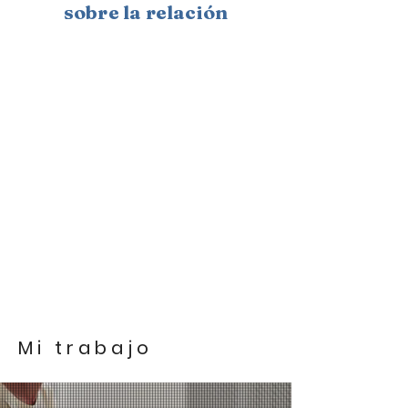
sobre la relación
M i t r a b a j o