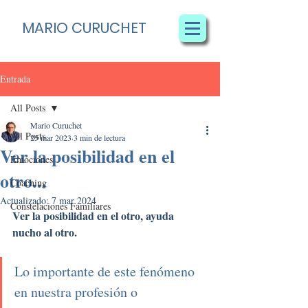
MARIO CURUCHET
Entrada
All Posts
Mario Curuchet
All Posts
25 mar 2023
3 min de lectura
Ver la posibilidad en el
Emociones
otro...
Coaching
Actualizado:
7 mar 2024
Constelaciones Familiares
Ver la posibilidad en el otro, ayuda 
nucho al otro.
Lo importante de este fenómeno 
en nuestra profesión o 